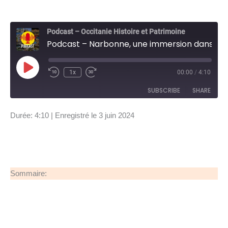
Podcast – Occitanie Histoire et Patrimoine
Podcast – Narbonne, une immersion dans l’histoire
Play
1x
00:00
/
4:10
Episode
SUBSCRIBE
SHARE
Durée: 4:10
|
Enregistré le 3 juin 2024
SHARE
RSS FEED
LINK
EMBED
Sommaire: