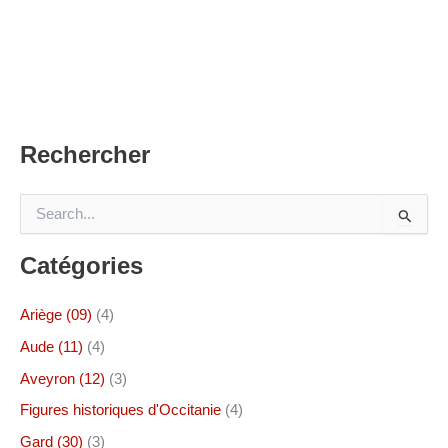
Rechercher
R
e
c
Catégories
h
e
r
Ariège (09)
(4)
c
h
Aude (11)
(4)
e
Aveyron (12)
(3)
r
Figures historiques d'Occitanie
(4)
:
Gard (30)
(3)