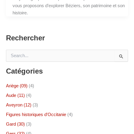
vous proposons d’explorer Béziers, son patrimoine et son
histoire.
Rechercher
R
e
c
Catégories
h
e
r
Ariège (09)
(4)
c
h
Aude (11)
(4)
e
Aveyron (12)
(3)
r
Figures historiques d'Occitanie
(4)
:
Gard (30)
(3)
Gers (32)
(4)