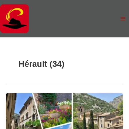
Aller
au
contenu
Hérault (34)