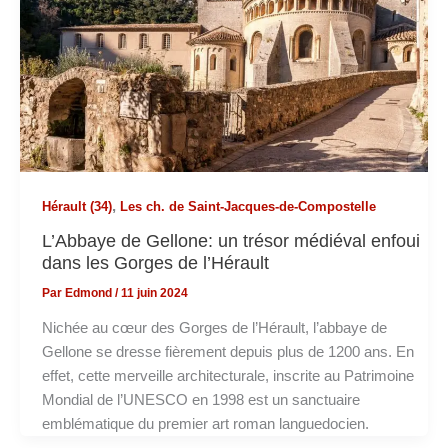
,
Hérault (34)
Les ch. de Saint-Jacques-de-Compostelle
L’Abbaye de Gellone: un trésor médiéval enfoui
dans les Gorges de l’Hérault
Par
Edmond
/
11 juin 2024
Nichée au cœur des Gorges de l’Hérault, l’abbaye de
Gellone se dresse fièrement depuis plus de 1200 ans. En
effet, cette merveille architecturale, inscrite au Patrimoine
Mondial de l’UNESCO en 1998 est un sanctuaire
emblématique du premier art roman languedocien.