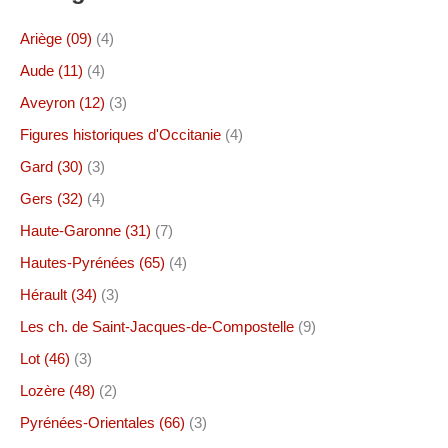
e
r
Ariège (09)
(4)
c
h
Aude (11)
(4)
e
Aveyron (12)
(3)
r
Figures historiques d'Occitanie
(4)
:
Gard (30)
(3)
Gers (32)
(4)
Haute-Garonne (31)
(7)
Hautes-Pyrénées (65)
(4)
Hérault (34)
(3)
Les ch. de Saint-Jacques-de-Compostelle
(9)
Lot (46)
(3)
Lozère (48)
(2)
Pyrénées-Orientales (66)
(3)